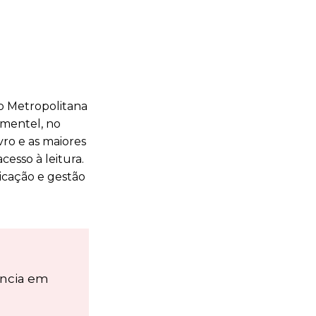
ão Metropolitana
imentel, no
vro e as maiores
cesso à leitura.
nicação e gestão
ência em