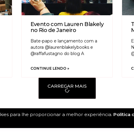
Evento com Lauren Blakely
T
no Rio de Janeiro
Bate-papo e lançamento com a
E
autora @laurenblakelybooks e
N
@raffafustagno do blog A
@
CONTINUE LENDO »
C
CARREGAR MAIS
ies para lhe proporcionar a melhor experiência.
Política 