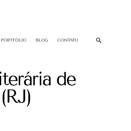
PORTFÓLIO
BLOG
CONTATO
iterária de
(RJ)