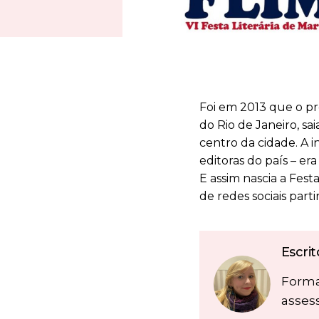
Foi em 2013 que o pro
do Rio de Janeiro, s
centro da cidade. A i
editoras do país – er
E assim nascia a Fes
de redes sociais part
Escri
Forma
asses