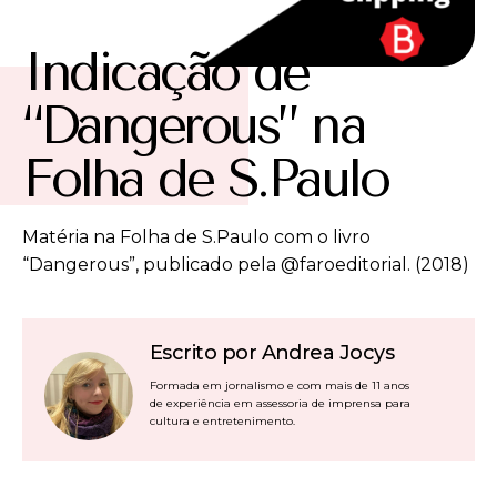
Indicação de
“Dangerous” na
Folha de S.Paulo
Matéria na Folha de S.Paulo com o livro
“Dangerous”, publicado pela @faroeditorial. (2018)
Escrito por Andrea Jocys
Formada em jornalismo e com mais de 11 anos
de experiência em assessoria de imprensa para
cultura e entretenimento.