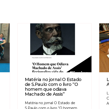
Matéria no jornal O Estado
L
de S.Paulo com o livro “O
A
homem que odiava
L
Machado de Assis”
C
Matéria no jornal O Estado de
A
S.Paulo com o livro “O homem