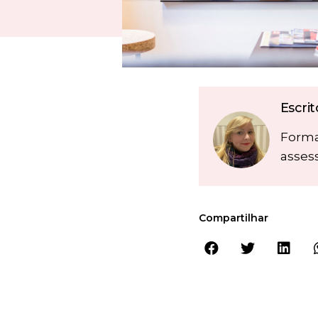
Escri
Forma
asses
Compartilhar