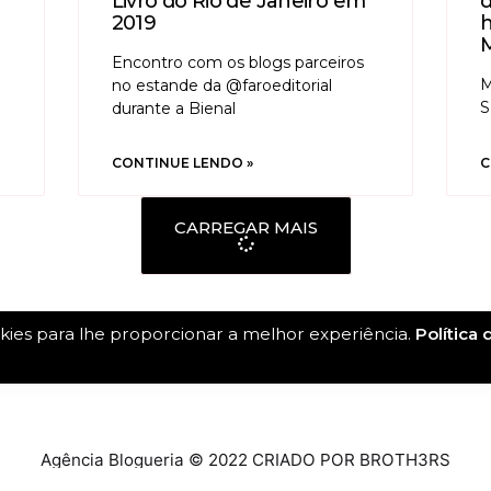
Livro do Rio de Janeiro em
d
2019
M
Encontro com os blogs parceiros
M
no estande da @faroeditorial
S
durante a Bienal
CONTINUE LENDO »
C
CARREGAR MAIS
ies para lhe proporcionar a melhor experiência.
Política 
Agência Blogueria © 2022
CRIADO POR BROTH3RS