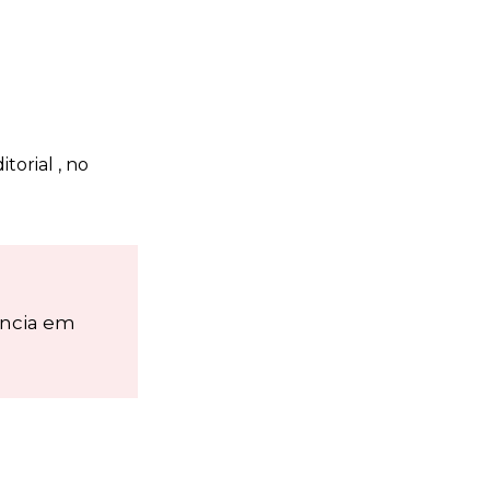
orial , no
ência em