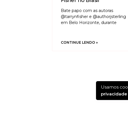
Fisher no Brasil
Bate papo com as autoras
@tarrynfisher e @authorjsterling
em Belo Horizonte, durante
CONTINUE LENDO »
Usamos cook
privacidade