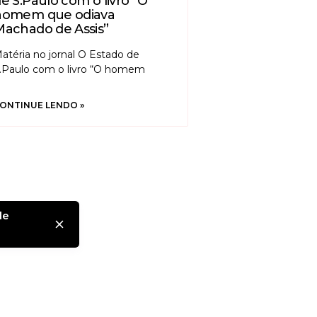
e S.Paulo com o livro “O
homem que odiava
achado de Assis”
atéria no jornal O Estado de
.Paulo com o livro “O homem
ONTINUE LENDO »
de