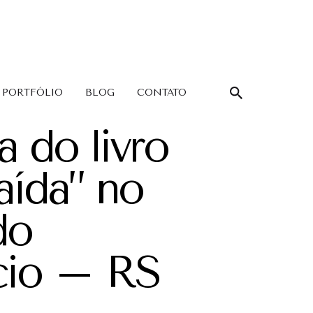
PORTFÓLIO
BLOG
CONTATO
 do livro
aída” no
do
io – RS