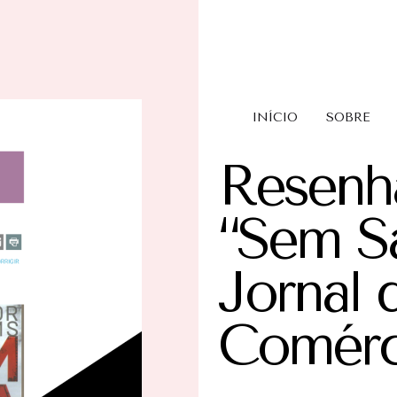
INÍCIO
SOBRE
Resenha
“Sem S
Jornal 
Comérc