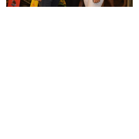
Andrea Jocys
29/07/2022
1 min read
Salão de Negócios (ABDL) - 2018
Salão de Negócios da @abdloficial em Foz do
Iguaçu. (2018)
Blog
Read More